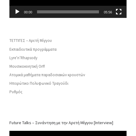
00:00
05:56
ΤΕΤΤΙΓΕΣ – Αρετή Μίγγου
Εκπαιδευτικά προγράμματα
Lyre’n’Rhapsody
Μουσικοκινητική Orff
Ατομικά μαθήματα παραδοσιακών κρουστών
Ηπειρώτικο Πολυφωνικό Τραγούδι
Ρυθμός
Future Talks – Συνάντηση με την Αρετή Μίγγου [Interview]
Video