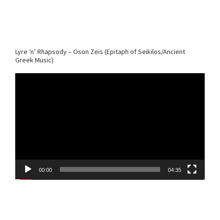
Lyre ‘n’ Rhapsody – Oson Zeis (Epitaph of Seikilos/Ancient
Greek Music)
Video
Player
00:00
04:35