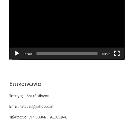
Player
00:00
04:23
Επικοινωνία
Τέττιγες – Αρετή Μίγγου
Email:
tettiyes@yahoo.com
Τηλέφωνο: 6977366047 , 2610992645