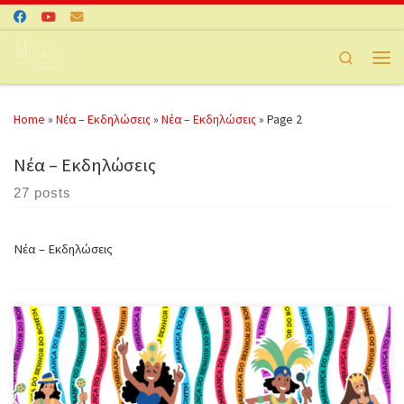
Skip to content
Search
Men
Home
»
Νέα – Εκδηλώσεις
»
Νέα – Εκδηλώσεις
»
Page 2
Νέα – Εκδηλώσεις
27 posts
Νέα – Εκδηλώσεις
ΚΥΡΙΑΚΗ, 19 ΦΕΒΡΟΥΑΡιΟΥ 2023 ΣΤΙΣ 1:30 Μ.Μ. – 5:30 Μ.Μ. Στο
Ananda Unity, Σφηττίων 10, Κ. Πετράλωνα, κοντά στο σταθμό μετρό