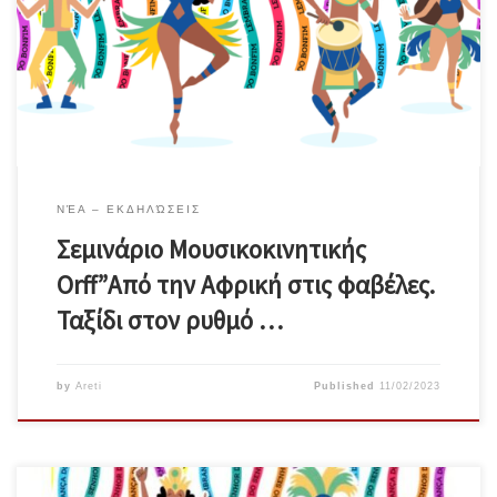
Κεραμεικός. Συντονισμός: Αρετή Μίγγου www.tettiyes.gr Ο ρυθμός
είναι πρωταρχικό στοιχείο της μουσικοκινητικής Orff αλλά και όλης
της ζωής μας. Σε αυτό το σεμινάριο θα εμβαθύνουμε σ΄αυτόν,
μέσα από την πολυρυθμία […]
ΝΈΑ – ΕΚΔΗΛΏΣΕΙΣ
Σεμινάριο Μουσικοκινητικής
Orff”Από την Αφρική στις φαβέλες.
Ταξίδι στον ρυθμό …
by
Areti
Published
11/02/2023