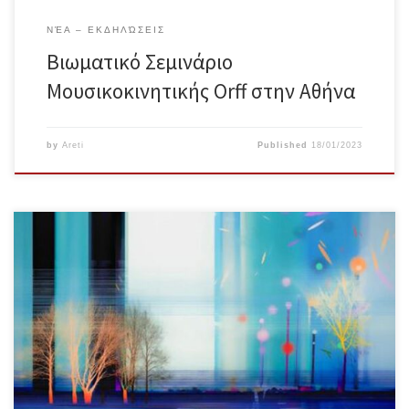
ΝΈΑ – ΕΚΔΗΛΏΣΕΙΣ
Βιωματικό Σεμινάριο
Μουσικοκινητικής Orff στην Αθήνα
by
Areti
Published
18/01/2023
“ Οι Αλκυονίδες μέρες και άλλοι μύθοι του καιρού ” ΣΑΒΒΑΤΟ, 21
ΙΑΝΟΥΑΡΙΟΥ 2023 ΣΤΙΣ 12 Μ.Μ. – 4 Μ.Μ. Για ενήλικες, παιδαγωγούς και
καλλιτέχνες. Στο Dansarte – Ανώτερη επαγγελματική σχολή χορού –
Τατιάνας Λοβέρδου Διεύθ: Καρόλου 1 & Όθωνος Αμαλίας, Πάτρα
Συντονισμός: Αρετή Μίγγου www.tettiyes.gr Δήλωση συμμετοχής και
κατάθεση προκαταβολής […]