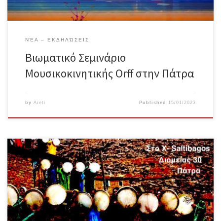
ΝΈΑ – ΕΚΔΗΛΏΣΕΙΣ
Βιωματικό Σεμινάριο
Μουσικοκινητικής Orff στην Πάτρα
by
Areti
Published
15/01/2023
Την Πέμπτη 22 Δεκεμβρίου, στις 20.00-22.00 μαζευόμαστε για να
γιορτάσουμε το χειμερινό ηλιοστάσιο, να καλωσορίσουμε το φως
που γεννιέται ξανά και θα νικήσει το σκοτάδι. Ο ρυθμός μέσα μας
απελευθερώνεται και απελευθερώνει. Θα παίξουμε κρουστά, θα
τραγουδήσουμε παραδοσιακά τραγούδια, θα κινηθούμε και θα