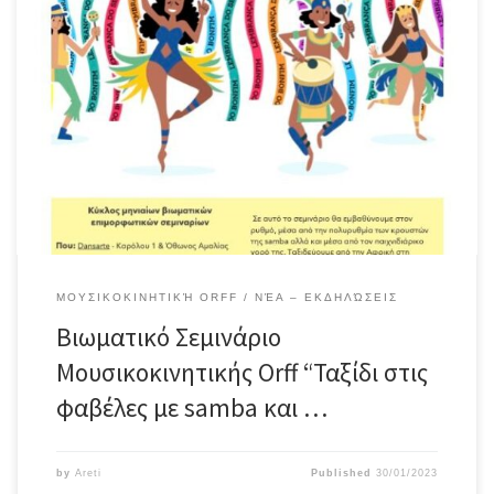
Κύκλος μηνιαίων επιμορφωτικών σεμιναρίων Μουσικοκινητικής Orff
Για ενήλικες, παιδαγωγούς και καλλιτέχνες. Σάββατο 18/02/23 στις
12.00-16.00 Στο Dansarte, Καρόλου 1 & Όθωνος Αμαλίας
Συντονισμός: Αρετή Μίγγου www.tettiyes.gr Ο ρυθμός είναι
πρωταρχικό στοιχείο της μουσικοκινητικής Orff αλλά και όλης της
ζωής μας, κι εμείς στο σεμινάριό μας θα εμβαθύνουμε σε αυτόν
μέσα […]
ΜΟΥΣΙΚΟΚΙΝΗΤΙΚΉ ORFF
ΝΈΑ – ΕΚΔΗΛΏΣΕΙΣ
Βιωματικό Σεμινάριο
Μουσικοκινητικής Orff “Ταξίδι στις
φαβέλες με samba και …
by
Areti
Published
30/01/2023