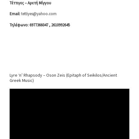
Τέττιγες – Αρετή Μίγγου
Email:
tettiyes@yahoo.com
Τηλέφωνο: 6977366047 , 2610992645
Lyre ‘n’ Rhapsody – Oson Zeis (Epitaph of Seikilos/Ancient
Greek Music)
Video
Player