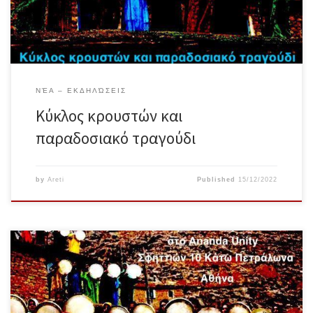
αυτοσχεδιάσουμε, με σκοπό να ανακαλύψουμε […]
ΝΈΑ – ΕΚΔΗΛΏΣΕΙΣ
Κύκλος κρουστών και
παραδοσιακό τραγούδι
by
Areti
Published
15/12/2022
Την Κυριακή 18 Δεκεμβρίου, στις 18.00-20.00 μαζευόμαστε για να
γιορτάσουμε το χειμερινό ηλιοστάσιο, να καλωσορίσουμε το φως