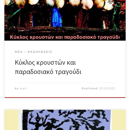
που θα γεννηθεί ξανά και θα νικήσει το σκοτάδι. Ο ρυθμός μέσα μας
απελευθερώνεται και απελευθερώνει. Θα παίξουμε κρουστά, θα
τραγουδήσουμε παραδοσιακά τραγούδια, θα κινηθούμε και θα
αυτοσχεδιάσουμε, με σκοπό να ανακαλύψουμε […]
ΝΈΑ – ΕΚΔΗΛΏΣΕΙΣ
Κύκλος κρουστών και
παραδοσιακό τραγούδι
by
Areti
Published
15/12/2022