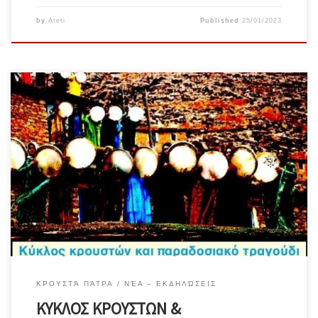
by
Areti
Published
25/01/2023
Την Κυριακή 29 Ιανουαρίου και κάθε 15νθήμερο στις 18.00 – 20.00 σας
προσκαλούμε σε έναν κύκλο όπου ο ρυθμός και η φωνή είναι τα
μέσα για το ταξίδι μέσα μας και το πεδίο που θα αλληλεπιδράσουμε
σαν ομάδα. Οι επόμενες ημερομηνίες: Φεβρουάριος 19/2Μάρτιος
5/3 & 19/3Απρίλιος 9/4 & 23/4Μάιος 14/5 […]
ΚΡΟΥΣΤΆ ΠΆΤΡΑ
ΝΈΑ – ΕΚΔΗΛΏΣΕΙΣ
ΚΥΚΛΟΣ ΚΡΟΥΣΤΩΝ &