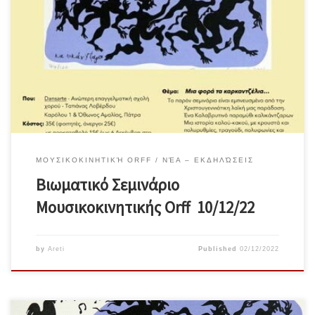
10/12/2022 12.00 – 16.00στο Dansarte Κέντρο Χορού και Τεχνών 28ης
Οκτωβρίου 1 και Όθωνος Αμαλίας στο β όροφο- Πάτρα ” Μια φορά
τα Καρκαντζέλια… κι άλλες δυό τα Κάλαντα”Συντονισμός: Αρετή
Μίγγουwww.tettiyes.gr Κύκλος μηνιαίων σεμιναρίων για ενήλικες
παιδαγωγούς και καλλιτέχνες ή άτομα με αντίστοιχα ενδιαφέροντα
Σε αυτό τον κύκλο σεμιναρίων εμπνεόμαστε κάθε φορά […]
ΜΟΥΣΙΚΟΚΙΝΗΤΙΚΉ ORFF
ΝΈΑ – ΕΚΔΗΛΏΣΕΙΣ
Βιωματικό Σεμινάριο
Μουσικοκινητικής Orff 10/12/22
by
Areti
Published
02/12/2022