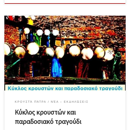
Τις Πέμπτες 9 κ΄ 23 Φεβρουαρίου, στις 20.00-22.00 σας
προσκαλούμε σε ένα κύκλο, όπου ο ρυθμός και η φωνή είναι τα
μέσα για το ταξίδι μας στον κόσμο της μουσικής, της δημιουργίας,
της έκφρασης, της σύνδεσης. 🎭🪁 Σε αυτές τις δύο συναντήσεις
της ομάδας, θα συντονιστούμε με το θέμα καρναβάλι,
προσεγγίζοντας παραδοσιακά […]
ΚΡΟΥΣΤΆ ΠΆΤΡΑ
ΝΈΑ – ΕΚΔΗΛΏΣΕΙΣ
Κύκλος κρουστών και
παραδοσιακό τραγούδι