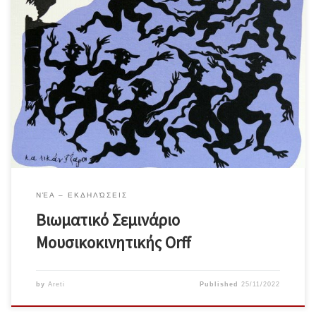
Κύκλος μηνιαίων σεμιναρίωνγια ενήλικες παιδαγωγούς και
καλλιτέχνες – Συντονισμός: Αρετή Μίγγου “Μια φορά τα
Καρκαντζέλια… κι άλλες δυό τα Κάλαντα” *Χαρακτική εικόνα του
Κύπριου χαράκτη Χαμπή Τσαγγάρη. Σε αυτό τον κύκλο σεμιναρίων
εμπνεόμαστε κάθε φορά από ένα καινούργιο θέμα. Αντίστοιχα,
εισάγουμε τα δομικά στοιχεία της Μουσικοκινητικής Orff, ‘κίνηση-
λόγο-μουσική’ σε διαφορετικά […]
ΝΈΑ – ΕΚΔΗΛΏΣΕΙΣ
Βιωματικό Σεμινάριο
Μουσικοκινητικής Orff
by
Areti
Published
25/11/2022