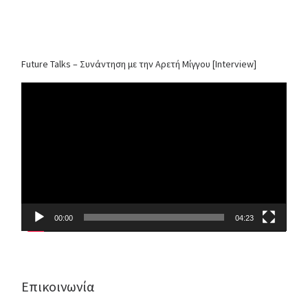
Future Talks – Συνάντηση με την Αρετή Μίγγου [Interview]
Video
Player
00:00
04:23
Επικοινωνία