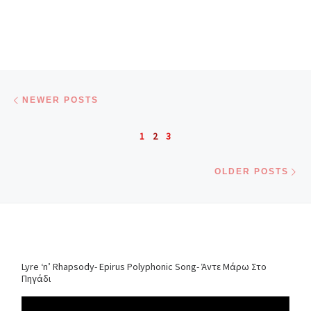
Posts navigation
Newer posts
NEWER POSTS
1
2
3
Ol
OLDER POSTS
Lyre ‘n’ Rhapsody- Epirus Polyphonic Song- Άντε Μάρω Στο
Πηγάδι
Video