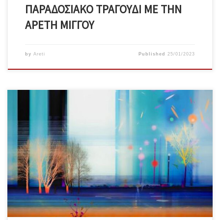
ΠΑΡΑΔΟΣΙΑΚΟ ΤΡΑΓΟΥΔΙ ΜΕ ΤΗΝ
ΑΡΕΤΗ ΜΙΓΓΟΥ
by
Areti
Published
25/01/2023
“ Οι Αλκυονίδες μέρες και άλλοι μύθοι του καιρού ” ΔΙΟΡΘΩΣΗ
από Areti|δημοσιευμένο 15/01/2023 Σάββατο 28/01/23 στις 17.30-
21.30 Για ενήλικες, παιδαγωγούς και καλλιτέχνες. Σάββατο 28/01/23
στις 17.30-21.30 Στο Quilombo Centro CulturalΔιεύθ: Σερβιών 8,
Ακαδημία ΠλάτωνοςΣυντονισμός: Αρετή Μίγγου www.tettiyes.gr Με
την συμπλήρωση του ελάχιστου των 16 ωρών δίνεται βεβαίωση
παρακολούθησης. Δήλωση συμμετοχής και κατάθεση […]